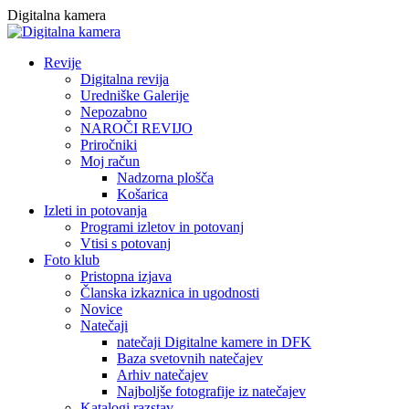
Skip
Digitalna kamera
to
content
Revije
Digitalna revija
Uredniške Galerije
Nepozabno
NAROČI REVIJO
Priročniki
Moj račun
Nadzorna plošča
Košarica
Izleti in potovanja
Programi izletov in potovanj
Vtisi s potovanj
Foto klub
Pristopna izjava
Članska izkaznica in ugodnosti
Novice
Natečaji
natečaji Digitalne kamere in DFK
Baza svetovnih natečajev
Arhiv natečajev
Najboljše fotografije iz natečajev
Katalogi razstav