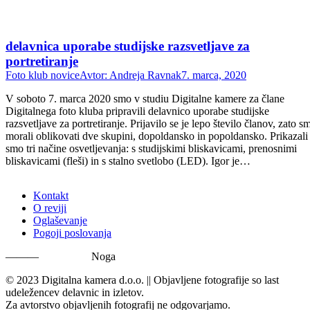
delavnica uporabe studijske razsvetljave za
portretiranje
Foto klub novice
Avtor:
Andreja Ravnak
7. marca, 2020
V soboto 7. marca 2020 smo v studiu Digitalne kamere za člane
Digitalnega foto kluba pripravili delavnico uporabe studijske
razsvetljave za portretiranje. Prijavilo se je lepo število članov, zato s
morali oblikovati dve skupini, dopoldansko in popoldansko. Prikazali
smo tri načine osvetljevanja: s studijskimi bliskavicami, prenosnimi
bliskavicami (fleši) in s stalno svetlobo (LED). Igor je…
Kontakt
O reviji
Oglaševanje
Pogoji poslovanja
———
Noga
© 2023 Digitalna kamera d.o.o. || Objavljene fotografije so last
udeležencev delavnic in izletov.
Za avtorstvo objavljenih fotografij ne odgovarjamo.