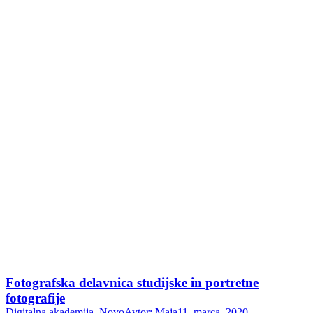
Fotografska delavnica studijske in portretne
fotografije
Digitalna akademija
,
Novo
Avtor:
Maja
11. marca, 2020