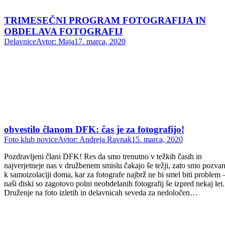
TRIMESEČNI PROGRAM FOTOGRAFIJA IN
OBDELAVA FOTOGRAFIJ
Delavnice
Avtor:
Maja
17. marca, 2020
obvestilo članom DFK: čas je za fotografijo!
Foto klub novice
Avtor:
Andreja Ravnak
15. marca, 2020
Pozdravljeni člani DFK! Res da smo trenutno v težkih časih in
najverjetneje nas v družbenem smislu čakajo še težji, zato smo pozvan
k samoizolaciji doma, kar za fotografe najbrž ne bi smel biti problem 
naši diski so zagotovo polni neobdelanih fotografij še izpred nekaj let
Druženje na foto izletih in delavnicah seveda za nedoločen…