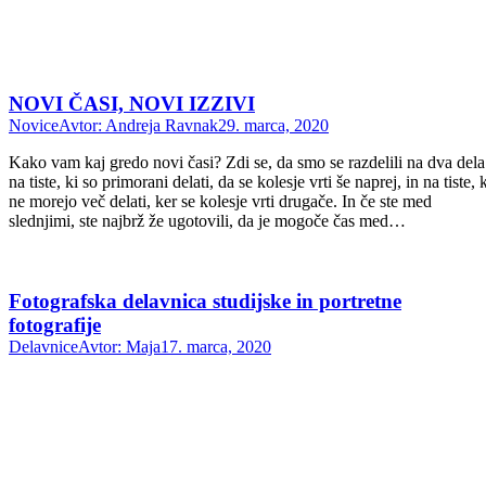
NOVI ČASI, NOVI IZZIVI
Novice
Avtor:
Andreja Ravnak
29. marca, 2020
Kako vam kaj gredo novi časi? Zdi se, da smo se razdelili na dva dela
na tiste, ki so primorani delati, da se kolesje vrti še naprej, in na tiste, 
ne morejo več delati, ker se kolesje vrti drugače. In če ste med
slednjimi, ste najbrž že ugotovili, da je mogoče čas med…
Fotografska delavnica studijske in portretne
fotografije
Delavnice
Avtor:
Maja
17. marca, 2020