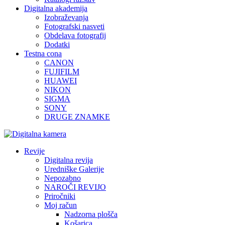
Digitalna akademija
Izobraževanja
Fotografski nasveti
Obdelava fotografij
Dodatki
Testna cona
CANON
FUJIFILM
HUAWEI
NIKON
SIGMA
SONY
DRUGE ZNAMKE
Revije
Digitalna revija
Uredniške Galerije
Nepozabno
NAROČI REVIJO
Priročniki
Moj račun
Nadzorna plošča
Košarica