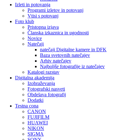
Izleti in potovanja
Programi izletov in potovanj
Vtisi s potovanj
Foto klub
Pristopna izjava
Članska izkaznica in ugodnosti
Novice
Natečaji
natečaji Digitalne kamere in DFK
Baza svetovnih natečajev
Arhiv natečajev
Najboljše fotografije iz natečajev
Katalogi razstav
Digitalna akademija
Izobraževanja
Fotografski nasveti
Obdelava fotografij
Dodatki
Testna cona
CANON
FUJIFILM
HUAWEI
NIKON
SIGMA
SONY