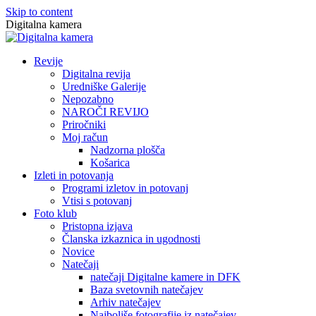
Skip to content
Digitalna kamera
Revije
Digitalna revija
Uredniške Galerije
Nepozabno
NAROČI REVIJO
Priročniki
Moj račun
Nadzorna plošča
Košarica
Izleti in potovanja
Programi izletov in potovanj
Vtisi s potovanj
Foto klub
Pristopna izjava
Članska izkaznica in ugodnosti
Novice
Natečaji
natečaji Digitalne kamere in DFK
Baza svetovnih natečajev
Arhiv natečajev
Najboljše fotografije iz natečajev