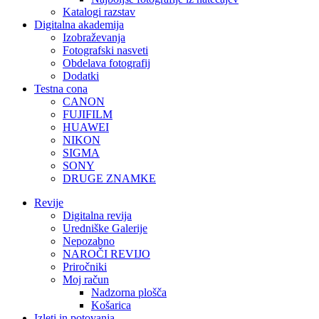
Katalogi razstav
Digitalna akademija
Izobraževanja
Fotografski nasveti
Obdelava fotografij
Dodatki
Testna cona
CANON
FUJIFILM
HUAWEI
NIKON
SIGMA
SONY
DRUGE ZNAMKE
Revije
Digitalna revija
Uredniške Galerije
Nepozabno
NAROČI REVIJO
Priročniki
Moj račun
Nadzorna plošča
Košarica
Izleti in potovanja