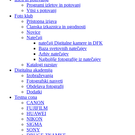
Programi izletov in potovanj
Vtisi s potovanj
Foto klub
Pristopna izjava
Članska izkaznica in ugodnosti
Novice
Natečaji
natečaji Digitalne kamere in DFK
Baza svetovnih natečajev
Arhiv natečajev
Najboljše fotografije iz natečajev
Katalogi razstav
Digitalna akademija
Izobraževanja
Fotografski nasveti
Obdelava fotografij
Dodatki
Testna cona
CANON
FUJIFILM
HUAWEI
NIKON
SIGMA
SONY