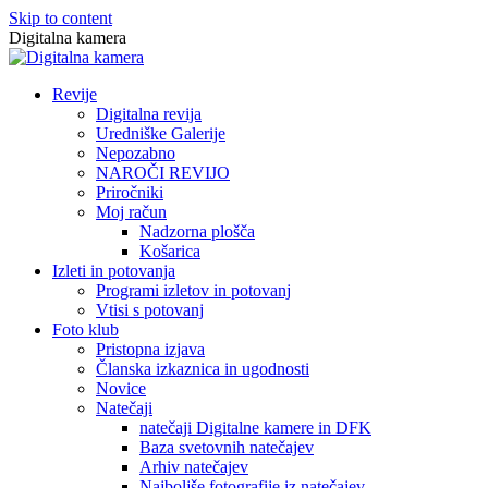
Skip to content
Digitalna kamera
Revije
Digitalna revija
Uredniške Galerije
Nepozabno
NAROČI REVIJO
Priročniki
Moj račun
Nadzorna plošča
Košarica
Izleti in potovanja
Programi izletov in potovanj
Vtisi s potovanj
Foto klub
Pristopna izjava
Članska izkaznica in ugodnosti
Novice
Natečaji
natečaji Digitalne kamere in DFK
Baza svetovnih natečajev
Arhiv natečajev
Najboljše fotografije iz natečajev