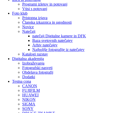
Programi izletov in potovanj
Vtisi s potovanj
Foto klub
Pristopna izjava
Članska izkaznica in ugodnosti
Novice
Natečaji
natečaji Digitalne kamere in DFK
Baza svetovnih natečajev
Arhiv natečajev
Najboljše fotografije iz natečajev
Katalogi razstav
Digitalna akademija
Izobraževanja
Fotografski nasveti
Obdelava fotografij
Dodatki
Testna cona
CANON
FUJIFILM
HUAWEI
NIKON
SIGMA
SONY