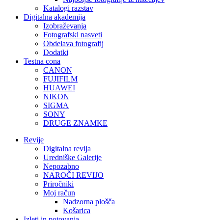
Katalogi razstav
Digitalna akademija
Izobraževanja
Fotografski nasveti
Obdelava fotografij
Dodatki
Testna cona
CANON
FUJIFILM
HUAWEI
NIKON
SIGMA
SONY
DRUGE ZNAMKE
Revije
Digitalna revija
Uredniške Galerije
Nepozabno
NAROČI REVIJO
Priročniki
Moj račun
Nadzorna plošča
Košarica
Izleti in potovanja