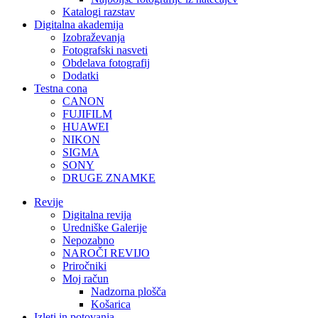
Katalogi razstav
Digitalna akademija
Izobraževanja
Fotografski nasveti
Obdelava fotografij
Dodatki
Testna cona
CANON
FUJIFILM
HUAWEI
NIKON
SIGMA
SONY
DRUGE ZNAMKE
Revije
Digitalna revija
Uredniške Galerije
Nepozabno
NAROČI REVIJO
Priročniki
Moj račun
Nadzorna plošča
Košarica
Izleti in potovanja