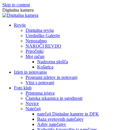
Skip to content
Digitalna kamera
Revije
Digitalna revija
Uredniške Galerije
Nepozabno
NAROČI REVIJO
Priročniki
Moj račun
Nadzorna plošča
Košarica
Izleti in potovanja
Programi izletov in potovanj
Vtisi s potovanj
Foto klub
Pristopna izjava
Članska izkaznica in ugodnosti
Novice
Natečaji
natečaji Digitalne kamere in DFK
Baza svetovnih natečajev
Arhiv natečajev
Najboljše fotografije iz natečajev