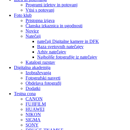
Programi izletov in potovanj
Vtisi s potovanj
Foto klub
Pristopna izjava
Članska izkaznica in ugodnosti
Novice
Natečaji
natečaji Digitalne kamere in DFK
Baza svetovnih natečajev
Arhiv natečajev
Najboljše fotografije iz natečajev
Katalogi razstav
Digitalna akademija
Izobraževanja
Fotografski nasveti
Obdelava fotografij
Dodatki
Testna cona
CANON
FUJIFILM
HUAWEI
NIKON
SIGMA
SONY