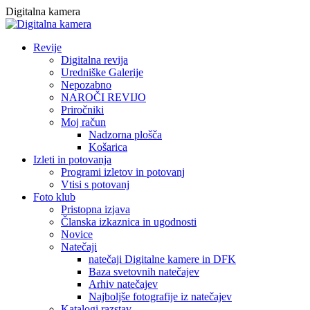
Skip
Digitalna kamera
to
content
Revije
Digitalna revija
Uredniške Galerije
Nepozabno
NAROČI REVIJO
Priročniki
Moj račun
Nadzorna plošča
Košarica
Izleti in potovanja
Programi izletov in potovanj
Vtisi s potovanj
Foto klub
Pristopna izjava
Članska izkaznica in ugodnosti
Novice
Natečaji
natečaji Digitalne kamere in DFK
Baza svetovnih natečajev
Arhiv natečajev
Najboljše fotografije iz natečajev
Katalogi razstav