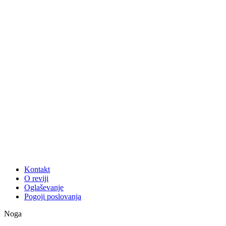
Kontakt
O reviji
Oglaševanje
Pogoji poslovanja
Noga