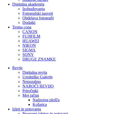
Digitalna akademija
Izobraževanja
Fotografski nasveti
Obdelava fotografij
Dodatki
Testna cona
CANON
FUJIFILM
HUAWEI
NIKON
SIGMA
SONY
DRUGE ZNAMKE
Revije
Digitalna revija
Uredniške Galerije
Nepozabno
NAROČI REVIJO
Priročniki
Moj račun
Nadzorna plošča
Košarica
Izleti in potovanja
Programi izletov in potovanj