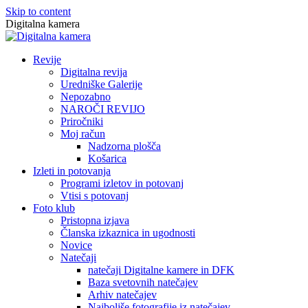
Skip to content
Digitalna kamera
Revije
Digitalna revija
Uredniške Galerije
Nepozabno
NAROČI REVIJO
Priročniki
Moj račun
Nadzorna plošča
Košarica
Izleti in potovanja
Programi izletov in potovanj
Vtisi s potovanj
Foto klub
Pristopna izjava
Članska izkaznica in ugodnosti
Novice
Natečaji
natečaji Digitalne kamere in DFK
Baza svetovnih natečajev
Arhiv natečajev
Najboljše fotografije iz natečajev