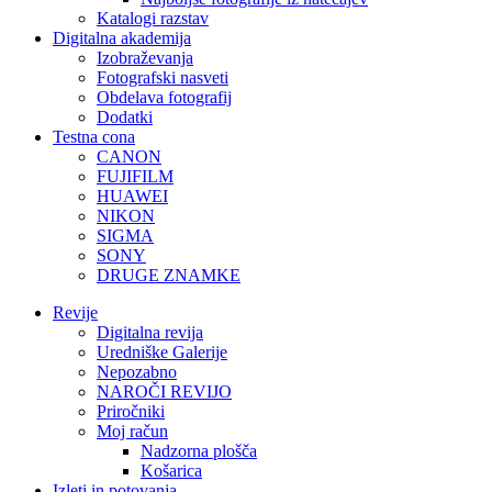
Katalogi razstav
Digitalna akademija
Izobraževanja
Fotografski nasveti
Obdelava fotografij
Dodatki
Testna cona
CANON
FUJIFILM
HUAWEI
NIKON
SIGMA
SONY
DRUGE ZNAMKE
Revije
Digitalna revija
Uredniške Galerije
Nepozabno
NAROČI REVIJO
Priročniki
Moj račun
Nadzorna plošča
Košarica
Izleti in potovanja