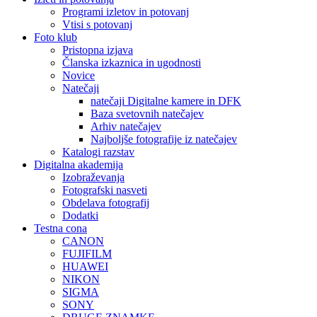
Programi izletov in potovanj
Vtisi s potovanj
Foto klub
Pristopna izjava
Članska izkaznica in ugodnosti
Novice
Natečaji
natečaji Digitalne kamere in DFK
Baza svetovnih natečajev
Arhiv natečajev
Najboljše fotografije iz natečajev
Katalogi razstav
Digitalna akademija
Izobraževanja
Fotografski nasveti
Obdelava fotografij
Dodatki
Testna cona
CANON
FUJIFILM
HUAWEI
NIKON
SIGMA
SONY