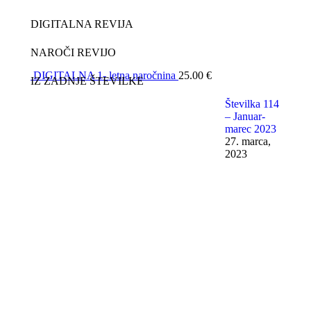
DIGITALNA REVIJA
NAROČI REVIJO
DIGITALNA 1- letna naročnina
25.00
€
IZ ZADNJE ŠTEVILKE
Številka 114
– Januar-
marec 2023
27. marca,
2023