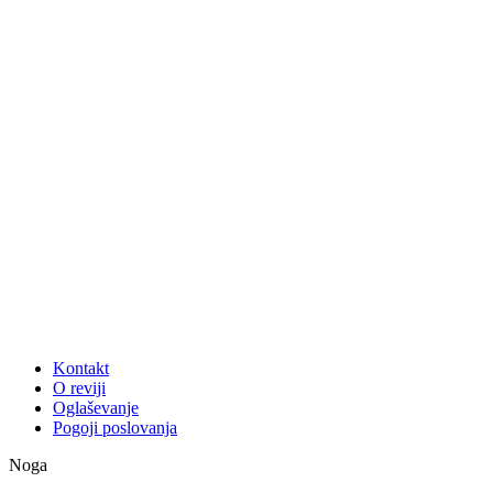
Kontakt
O reviji
Oglaševanje
Pogoji poslovanja
Noga