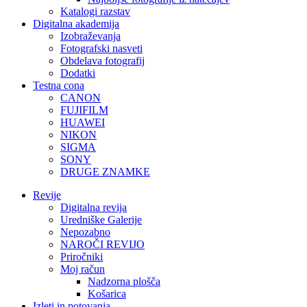
Katalogi razstav
Digitalna akademija
Izobraževanja
Fotografski nasveti
Obdelava fotografij
Dodatki
Testna cona
CANON
FUJIFILM
HUAWEI
NIKON
SIGMA
SONY
DRUGE ZNAMKE
Revije
Digitalna revija
Uredniške Galerije
Nepozabno
NAROČI REVIJO
Priročniki
Moj račun
Nadzorna plošča
Košarica
Izleti in potovanja