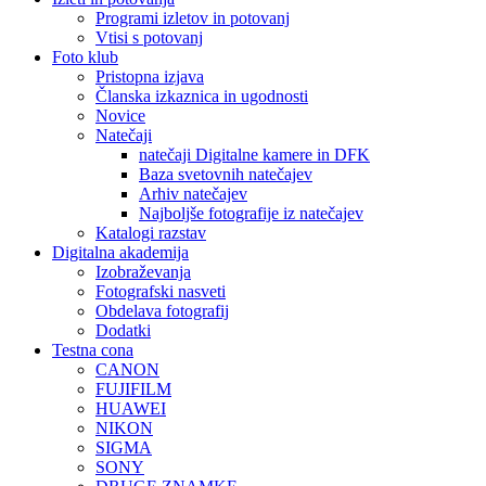
Programi izletov in potovanj
Vtisi s potovanj
Foto klub
Pristopna izjava
Članska izkaznica in ugodnosti
Novice
Natečaji
natečaji Digitalne kamere in DFK
Baza svetovnih natečajev
Arhiv natečajev
Najboljše fotografije iz natečajev
Katalogi razstav
Digitalna akademija
Izobraževanja
Fotografski nasveti
Obdelava fotografij
Dodatki
Testna cona
CANON
FUJIFILM
HUAWEI
NIKON
SIGMA
SONY