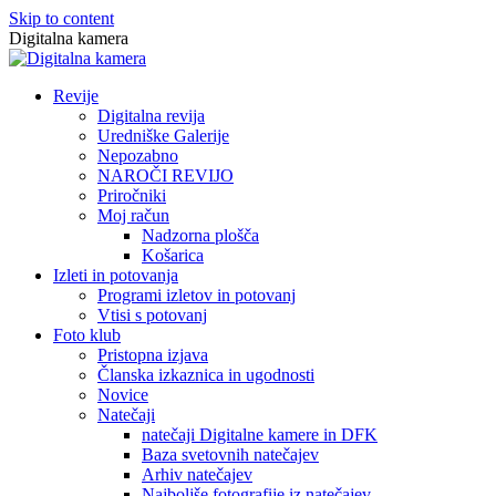
Skip to content
Digitalna kamera
Revije
Digitalna revija
Uredniške Galerije
Nepozabno
NAROČI REVIJO
Priročniki
Moj račun
Nadzorna plošča
Košarica
Izleti in potovanja
Programi izletov in potovanj
Vtisi s potovanj
Foto klub
Pristopna izjava
Članska izkaznica in ugodnosti
Novice
Natečaji
natečaji Digitalne kamere in DFK
Baza svetovnih natečajev
Arhiv natečajev
Najboljše fotografije iz natečajev