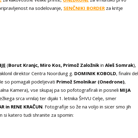
pripravljenost na sodelovanje,
SENČNIKI BORDER
za kritje
4JE
(
Borut Kranjc, Miro Kos, Primož Založnik
in
Aleš Somrak
)
,
aklonil direktor Centra Noordung g.
DOMINIK KOBOLD
, finalni de
de so pomagali podeljevati
Primož Smolnikar (Onedrone)
,
talna Kamera), vse skupaj pa so pofotografirali in posneli
MIJA
težkega srca vrnila) ter dijaki 1. letnika ŠHVU Celje, smer
R in RENE KRAČUN
. Fotografije so že na voljo in sicer smo jih
in si katero tudi shranite za spomin: