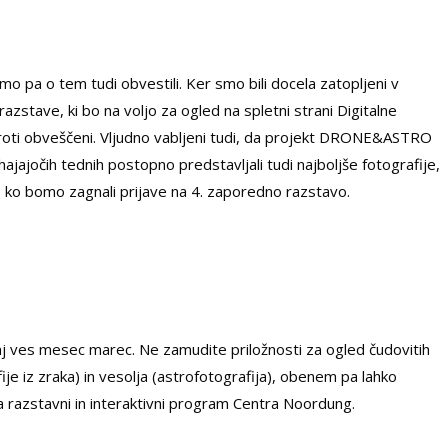
o pa o tem tudi obvestili. Ker smo bili docela zatopljeni v
razstave, ki bo na voljo za ogled na spletni strani Digitalne
ti obveščeni. Vljudno vabljeni tudi, da projekt DRONE&ASTRO
ajajočih tednih postopno predstavljali tudi najboljše fotografije,
, ko bomo zagnali prijave na 4. zaporedno razstavo.
 ves mesec marec. Ne zamudite priložnosti za ogled čudovitih
ije iz zraka) in vesolja (astrofotografija), obenem pa lahko
va razstavni in interaktivni program Centra Noordung.