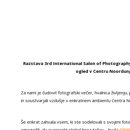
Razstava 3rd International Salon of Photogra
ogled v Centru Noordung 
Za nami je čudovit fotografski večer, hvalnica življenju,
in soustvarjali vzdušje v enkratnem ambientu Centra 
Še enkrat zahvala vsem, ki ste sodelovali s svojimi fotog
omogočili, da je projekt stekel brez težav – hvala
CEW