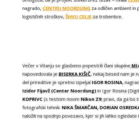
nagrado
,
CENTRU NOORDUNG
za odličen ambient in 
logističnih stroškov,
ŠHVU CELJE
za trobentice.
Večer v Vitanju so glasbeno popestrili člani skupine
MI
napovedovala je
BISERKA KIŠIČ
, nekaj besed nam je n
del prireditve je spretno izpeljal
IGOR ROSINA
, nagra
Izidor Fijavž (Center Noordung)
in Igor Rosina (Digi
KOPRIVC
(s testnim novim
Nikon Z9
; pravi, da ga bo 
fotografski tehnik:
NIKA ŠMARČAN, DORIAN OSREDKA
naložili na spodnjo povezavo, kjer si jih lahko ogledate 