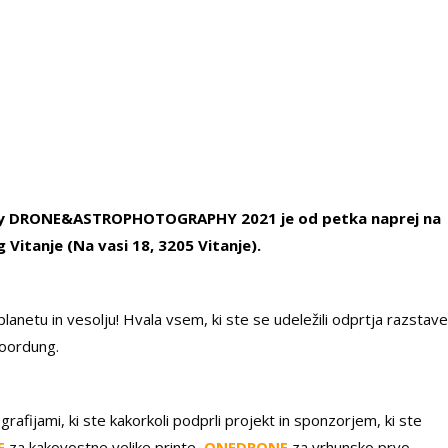
phy DRONE&ASTROPHOTOGRAPHY 2021 je od petka naprej na
Vitanje (Na vasi 18, 3205 Vitanje).
 planetu in vesolju! Hvala vsem, ki ste se udeležili odprtja razstave
Noordung.
rafijami, ki ste kakorkoli podprli projekt in sponzorjem, ki ste
E
za kakovostne velike printe,
ONEDRONE
za vrhunsko prvo