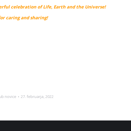
rful celebration of Life, Earth and the Universe!
or caring and sharing!
lub novice
27. februarja, 2022