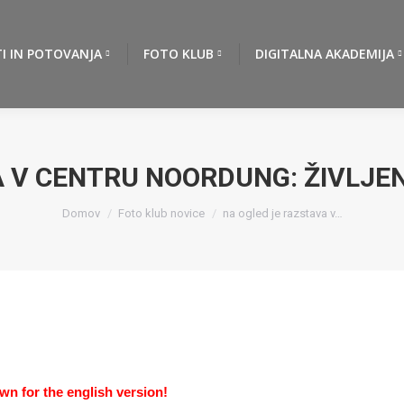
TI IN POTOVANJA
FOTO KLUB
DIGITALNA AKADEMIJA
 V CENTRU NOORDUNG: ŽIVLJEN
You are here:
Domov
Foto klub novice
na ogled je razstava v…
wn for the english version!