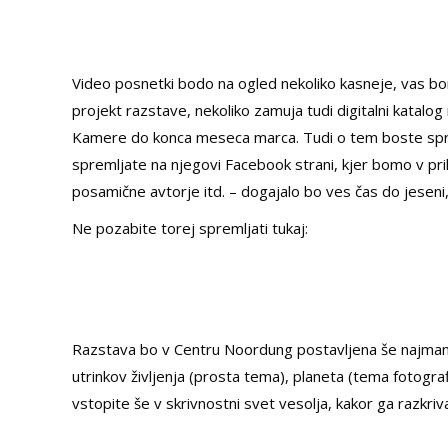
Video posnetki bodo na ogled nekoliko kasneje, vas bom
projekt razstave, nekoliko zamuja tudi digitalni katalog 
Kamere do konca meseca marca. Tudi o tem boste spro
spremljate na njegovi Facebook strani, kjer bomo v prih
posamične avtorje itd. – dogajalo bo ves čas do jeseni
Ne pozabite torej spremljati tukaj:
Razstava bo v Centru Noordung postavljena še najmanj
utrinkov življenja (prosta tema), planeta (tema fotograf
vstopite še v skrivnostni svet vesolja, kakor ga razkri