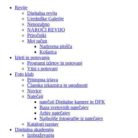
Revije
Digitalna revija
Uredniške Galerije
Nepozabno
NAROČI REVIJO
Priročniki
Moj račun
Nadzorna plošča
Košarica
Izleti in potovanja
Programi izletov in potovanj
Vtisi s potovanj
Foto klub
Pristopna izjava
Članska izkaznica in ugodnosti
Novice
Natečaji
natečaji Digitalne kamere in DFK
Baza svetovnih natečajev
Arhiv natečajev
Najboljše fotografije iz natečajev
Katalogi razstav
Digitalna akademija
Izobraževanja