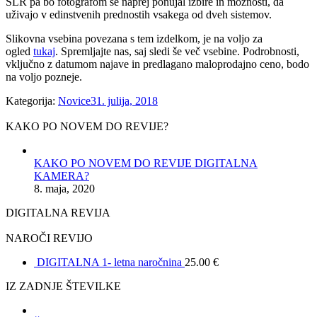
SLR pa bo fotografom še naprej ponujal izbire in možnosti, da
uživajo v edinstvenih prednostih vsakega od dveh sistemov.
Slikovna vsebina povezana s tem izdelkom, je na voljo za
ogled
tukaj
. Spremljajte nas, saj sledi še več vsebine. Podrobnosti,
vključno z datumom najave in predlagano maloprodajno ceno, bodo
na voljo pozneje.
Kategorija:
Novice
31. julija, 2018
KAKO PO NOVEM DO REVIJE?
KAKO PO NOVEM DO REVIJE DIGITALNA
KAMERA?
8. maja, 2020
DIGITALNA REVIJA
NAROČI REVIJO
DIGITALNA 1- letna naročnina
25.00
€
IZ ZADNJE ŠTEVILKE