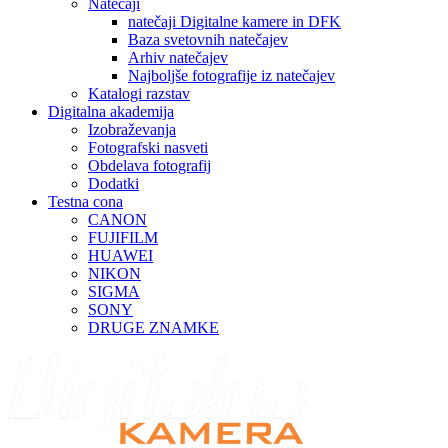
Natečaji
natečaji Digitalne kamere in DFK
Baza svetovnih natečajev
Arhiv natečajev
Najboljše fotografije iz natečajev
Katalogi razstav
Digitalna akademija
Izobraževanja
Fotografski nasveti
Obdelava fotografij
Dodatki
Testna cona
CANON
FUJIFILM
HUAWEI
NIKON
SIGMA
SONY
DRUGE ZNAMKE