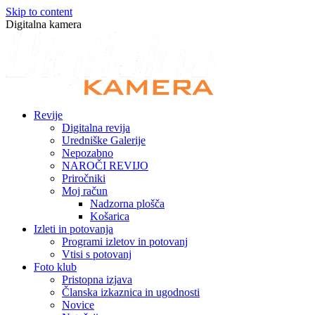
Skip to content
Digitalna kamera
Revije
Digitalna revija
Uredniške Galerije
Nepozabno
NAROČI REVIJO
Priročniki
Moj račun
Nadzorna plošča
Košarica
Izleti in potovanja
Programi izletov in potovanj
Vtisi s potovanj
Foto klub
Pristopna izjava
Članska izkaznica in ugodnosti
Novice