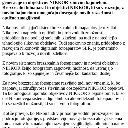
generacije in objektivov NIKKOR z novim bajonetom.
Brezzrcalni fotoaparat in objektivi NIKKOR, ki so v razvoju, z
novim bajonetom omogočajo doseganje novih razsežnosti
optične zmogljivosti.
Nikonov prihajajoči sistem brezzrcalnih fotoaparatov je rezultat
Nikonovih naprednih optičnih in proizvodnih zmožnosti,
pridobljenih na podlagi stoletnih izkušenj, pa tudi z naprednejšo
tehnologijo slikovne obdelave. Tudi strokovno znanje, pridobljeno z
razvojem Nikonovih digitalnih fotoaparatov SLR, je pomembno
prispevalo k razvoju novih izdelkov.
Z novim sistemom brezzrcalnih fotoaparatov in novimi objektivi
NIKKOR želijo fotografom zagotoviti možnost, da ustvarjajo
fotografije, ki so sijajnejše in živahnejše kot kadarkoli doslej.
Za nove brezzrcalne fotoaparate razvijajo tudi nov vmesnik, ki bo
zagotavljal združljivost s številnimi obstoječimi NIKKOR objektivi.
Ta bo omogočal uporabo objektivov NIKKOR z bajonetom F, ki so
del Nikonovega sistema digitalnih zrcalnorefleksnih fotoaparatov in
bo še razširil možnosti, ki so na voljo fotografom.
Kot še pravijo, bo Nikon tudi v prihodnje vodilni proizvajalec na
področju fotografije, s predstavitvijo novega brezzrcalnega sistema
fotoaparatov in z nadaljnjim razvojem svojih digitalnih fotoaparatov