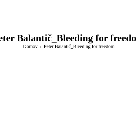
eter Balantič_Bleeding for freed
You are here:
Domov
Peter Balantič_Bleeding for freedom