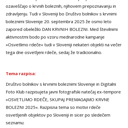
ozaveščajo o krvnih boleznih, njihovem prepoznavanju in
zdravljenju. Tudi v Sloveniji bo Društvo bolnikov s krvnimi
boleznimi Slovenije 20. septembra 2025 že osmo leto
zapored obeležilo DAN KRVNIH BOLEZNI. Med številnimi
aktivnostmi bodo po vzoru mednarodne kampanje
»Osvetlimo rdeče« tudi v Sloveniji nekateri objekti na večer
tega dne osvetljeni rdeče, sedaj že tradicionalno.
Tema razpisa:
Društvo bolnikov s krvnimi boleznimi Slovenije in Digitalni
Foto Klub razpisujeta javni fotografski natečaj ex-tempore
»OSVETLIMO RDEČE, SKUPAJ PREMAGAJMO KRVNE
BOLEZNI 2025«. Razpisna tema so motivi rdeče
osvetljenih objektov po Sloveniji in sicer po sledečem
seznamu: