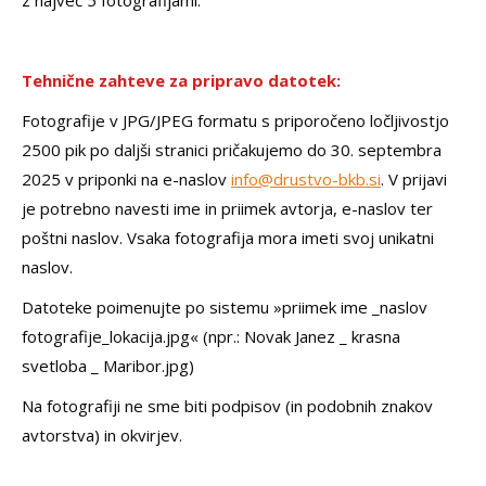
z največ 5 fotografijami.
Tehnične zahteve za pripravo datotek:
Fotografije v JPG/JPEG formatu s priporočeno ločljivostjo
2500 pik po daljši stranici pričakujemo do 30. septembra
2025 v priponki na e-naslov
info@drustvo-bkb.si
. V prijavi
je potrebno navesti ime in priimek avtorja, e-naslov ter
poštni naslov. Vsaka fotografija mora imeti svoj unikatni
naslov.
Datoteke poimenujte po sistemu »priimek ime _naslov
fotografije_lokacija.jpg« (npr.: Novak Janez _ krasna
svetloba _ Maribor.jpg)
Na fotografiji ne sme biti podpisov (in podobnih znakov
avtorstva) in okvirjev.