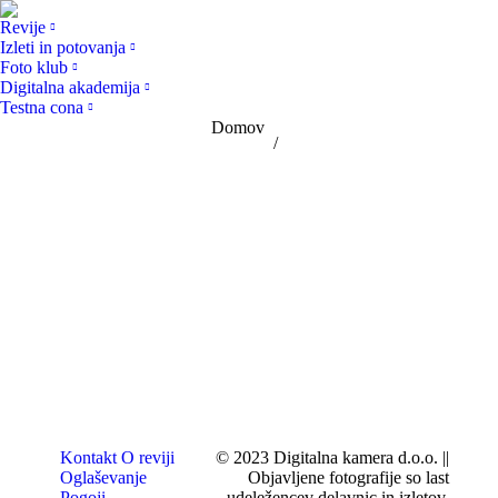
Revije
Izleti in potovanja
Foto klub
Digitalna akademija
Testna cona
You are here:
Domov
Kontakt
O reviji
© 2023 Digitalna kamera d.o.o. ||
Oglaševanje
Objavljene fotografije so last
Pogoji
udeležencev delavnic in izletov.