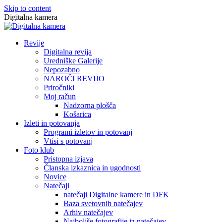
Skip to content
Digitalna kamera
Revije
Digitalna revija
Uredniške Galerije
Nepozabno
NAROČI REVIJO
Priročniki
Moj račun
Nadzorna plošča
Košarica
Izleti in potovanja
Programi izletov in potovanj
Vtisi s potovanj
Foto klub
Pristopna izjava
Članska izkaznica in ugodnosti
Novice
Natečaji
natečaji Digitalne kamere in DFK
Baza svetovnih natečajev
Arhiv natečajev
Najboljše fotografije iz natečajev