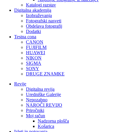
Katalogi razstav
Digitalna akademija
Izobraževanja
Fotografski nasveti
Obdelava fotografij
Dodatki
Testna cona
CANON
FUJIFILM
HUAWEI
NIKON
SIGMA
SONY
DRUGE ZNAMKE
Revije
Digitalna revija
Uredniške Galerije
Nepozabno
NAROČI REVIJO
Priročniki
Moj račun
Nadzorna plošča
Košarica
Izleti in potovanja