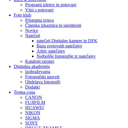
Programi izletov in potovanj
Vtisi s potovanj
Foto klub
Pristopna izjava
Članska izkaznica in ugodnosti
Novice
Natečaji
natečaji Digitalne kamere in DFK
Baza svetovnih natečajev
Arhiv natečajev
Najboljše fotografije iz natečajev
Katalogi razstav
Digitalna akademija
Izobraževanja
Fotografski nasveti
Obdelava fotografij
Dodatki
Testna cona
CANON
FUJIFILM
HUAWEI
NIKON
SIGMA
SONY