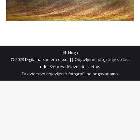
Noga
© 2023 Digitalna kamera d.o.o. || Objavljene fotografije so last
udeležencev delavnic in izletov.
Za avtorstvo objavljenih fotografij ne odgovarjamo.