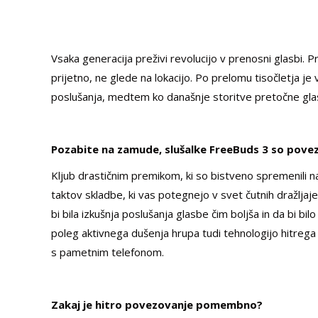
Vsaka generacija preživi revolucijo v prenosni glasbi. Pr
prijetno, ne glede na lokacijo. Po prelomu tisočletja j
poslušanja, medtem ko današnje storitve pretočne gla
Pozabite na zamude, slušalke FreeBuds 3 so pove
Kljub drastičnim premikom, ki so bistveno spremenili na
taktov skladbe, ki vas potegnejo v svet čutnih dražljaj
bi bila izkušnja poslušanja glasbe čim boljša in da bi b
poleg aktivnega dušenja hrupa tudi tehnologijo hitrega
s pametnim telefonom.
Zakaj je hitro povezovanje pomembno?