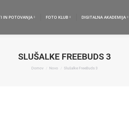
TI IN POTOVANJA
FOTO KLUB
DIGITALNA AKADEMIJA
SLUŠALKE FREEBUDS 3
You are here:
Domov
Novo
Slušalke FreeBuds 3