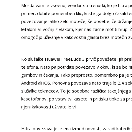
Morda vam je vseeno, vendar so trenutki, ko je hitra
primer, dobite pomemben klic, ki ste ga dolgo čakali 
povezovanje lahko zelo moteče, še posebej če držanje
letalom ali vožnji z vlakom, kjer nas začne motiti hrup.
omogočijo uživanje v kakovostni glasbi brez motečih zv
Ko slušalke Huawei FreeBuds 3 prvič povežete, jih pre
telefona. Nato pa potrdite povezavo v oknu, ki se bo hi
gumbov in čakanja. Tako preprosto, pomembno pa je tud
Android ali iOS. Ponovna povezava nato traja le 2,4 sek
slušalke tekmecev. To je sodobna različica takojšnjega z
kasetofonov, po vstavitvi kasete in pritisku tipke za pred
njeni kakovosti uživate le vi.
Hitra povezava je le ena izmed novosti, zaradi katerih 