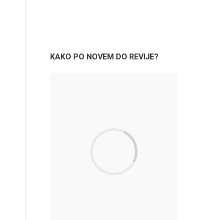
KAKO PO NOVEM DO REVIJE?
KAKO PO
NOVEM
DO REVIJ
DIGITALN
KAMERA?
8. maja,
2020