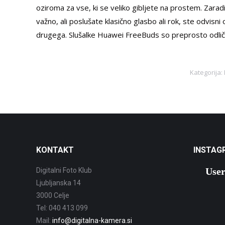
oziroma za vse, ki se veliko gibljete na prostem. Zarad
važno, ali poslušate klasično glasbo ali rok, ste odvisni o
drugega. Slušalke Huawei FreeBuds so preprosto odličn
Kategorija:
KONTAKT
INSTAG
User
Digitalni Foto Klub
Ljubljanska 14
3000 Celje
Tel: 040 413 099
Mail:
info@digitalna-kamera.si