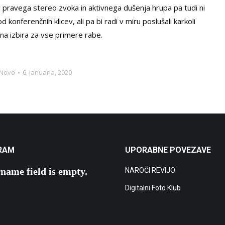
i pravega stereo zvoka in aktivnega dušenja hrupa pa tudi ni
d konferenčnih klicev, ali pa bi radi v miru poslušali karkoli
a izbira za vse primere rabe.
Novo
6. januarja, 2020
RAM
UPORABNE POVEZAVE
name field is empty.
NAROČI REVIJO
Digitalni Foto Klub