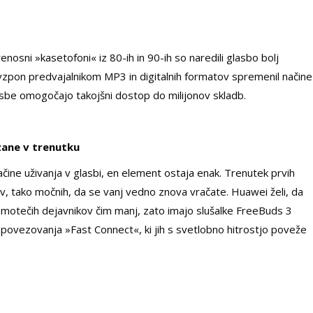
enosni »kasetofoni« iz 80-ih in 90-ih so naredili glasbo bolj
e vzpon predvajalnikom MP3 in digitalnih formatov spremenil načine
sbe omogočajo takojšni dostop do milijonov skladb.
zane v trenutku
čine uživanja v glasbi, en element ostaja enak. Trenutek prvih
ev, tako močnih, da se vanj vedno znova vračate. Huawei želi, da
ilo motečih dejavnikov čim manj, zato imajo slušalke FreeBuds 3
 povezovanja »Fast Connect«, ki jih s svetlobno hitrostjo poveže