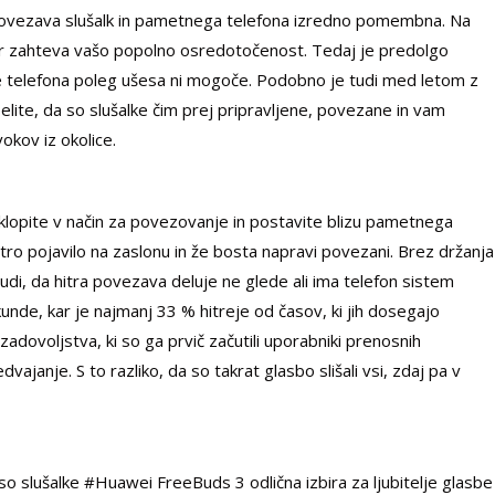
 povezava slušalk in pametnega telefona izredno pomembna. Na
ter zahteva vašo popolno osredotočenost. Tedaj je predolgo
 telefona poleg ušesa ni mogoče. Podobno je tudi med letom z
 Želite, da so slušalke čim prej pripravljene, povezane in vam
okov iz okolice.
klopite v način za povezovanje in postavite blizu pametnega
tro pojavilo na zaslonu in že bosta napravi povezani. Brez držanja
i, da hitra povezava deluje ne glede ali ima telefon sistem
unde, kar je najmanj 33 % hitreje od časov, ki jih dosegajo
adovoljstva, ki so ga prvič začutili uporabniki prenosnih
vajanje. S to razliko, da so takrat glasbo slišali vsi, zdaj pa v
so slušalke #Huawei FreeBuds 3 odlična izbira za ljubitelje glasbe