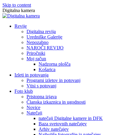
Skip to content
Digitalna kamera
Revije
Digitalna revija
Uredniške Galerije
Nepozabno
NAROČI REVIJO
Priročniki
Moj račun
Nadzorna plošča
Košarica
Izleti in potovanja
Programi izletov in potovanj
Vtisi s potovanj
Foto klub
Pristopna izjava
Članska izkaznica in ugodnosti
Novice
Natečaji
natečaji Digitalne kamere in DFK
Baza svetovnih natečajev
Arhiv natečajev
Najboljše fotografije iz natečajev