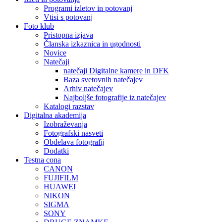
Programi izletov in potovanj
Vtisi s potovanj
Foto klub
Pristopna izjava
Članska izkaznica in ugodnosti
Novice
Natečaji
natečaji Digitalne kamere in DFK
Baza svetovnih natečajev
Arhiv natečajev
Najboljše fotografije iz natečajev
Katalogi razstav
Digitalna akademija
Izobraževanja
Fotografski nasveti
Obdelava fotografij
Dodatki
Testna cona
CANON
FUJIFILM
HUAWEI
NIKON
SIGMA
SONY