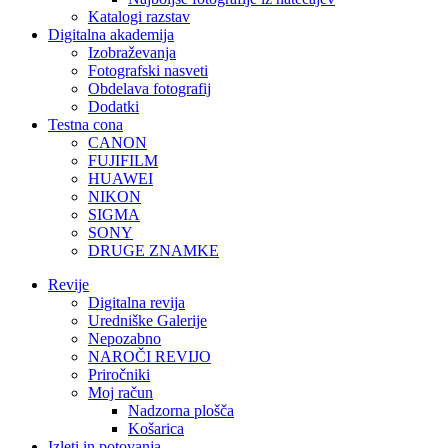
Katalogi razstav
Digitalna akademija
Izobraževanja
Fotografski nasveti
Obdelava fotografij
Dodatki
Testna cona
CANON
FUJIFILM
HUAWEI
NIKON
SIGMA
SONY
DRUGE ZNAMKE
Revije
Digitalna revija
Uredniške Galerije
Nepozabno
NAROČI REVIJO
Priročniki
Moj račun
Nadzorna plošča
Košarica
Izleti in potovanja