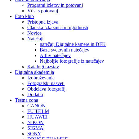
Programi izletov in potovanj
Vtisi s potovanj
Foto klub
Pristopna izjava
Članska izkaznica in ugodnosti
Novice
Natečaji
natečaji Digitalne kamere in DFK
Baza svetovnih natečajev
Arhiv natečajev
Najboljše fotografije iz natečajev
Katalogi razstav
Digitalna akademija
Izobraževanja
Fotografski nasveti
Obdelava fotografij
Dodatki
Testna cona
CANON
FUJIFILM
HUAWEI
NIKON
SIGMA
SONY