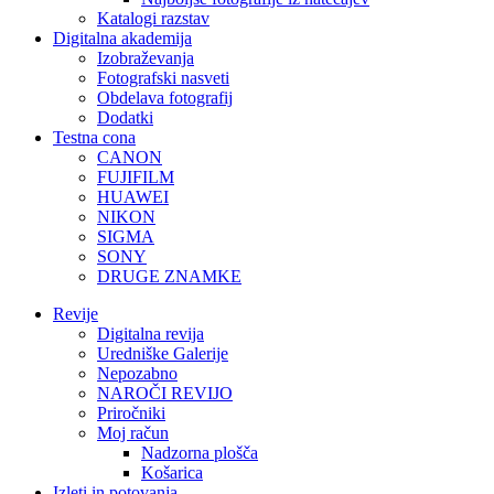
Katalogi razstav
Digitalna akademija
Izobraževanja
Fotografski nasveti
Obdelava fotografij
Dodatki
Testna cona
CANON
FUJIFILM
HUAWEI
NIKON
SIGMA
SONY
DRUGE ZNAMKE
Revije
Digitalna revija
Uredniške Galerije
Nepozabno
NAROČI REVIJO
Priročniki
Moj račun
Nadzorna plošča
Košarica
Izleti in potovanja