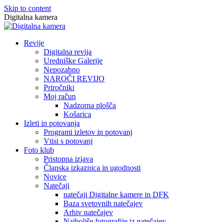
Skip to content
Digitalna kamera
Revije
Digitalna revija
Uredniške Galerije
Nepozabno
NAROČI REVIJO
Priročniki
Moj račun
Nadzorna plošča
Košarica
Izleti in potovanja
Programi izletov in potovanj
Vtisi s potovanj
Foto klub
Pristopna izjava
Članska izkaznica in ugodnosti
Novice
Natečaji
natečaji Digitalne kamere in DFK
Baza svetovnih natečajev
Arhiv natečajev
Najboljše fotografije iz natečajev