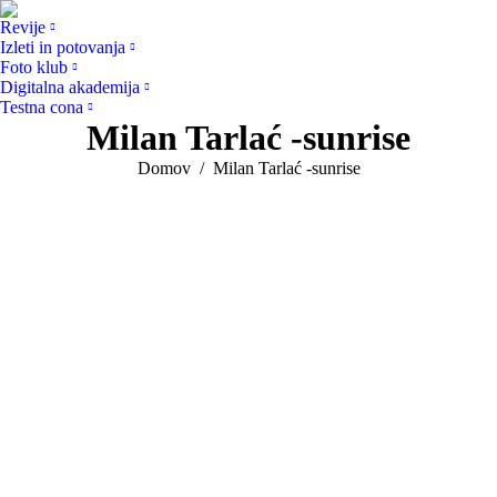
Revije
Izleti in potovanja
Foto klub
Digitalna akademija
Testna cona
Milan Tarlać -sunrise
You are here:
Domov
Milan Tarlać -sunrise