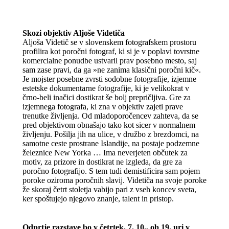
Skozi objektiv Aljoše Videtiča
Aljoša Videtič se v slovenskem fotografskem prostoru
profilira kot poročni fotograf, ki si je v poplavi tovrstne
komercialne ponudbe ustvaril prav posebno mesto, saj
sam zase pravi, da ga »ne zanima klasični poročni kič«.
Je mojster posebne zvrsti sodobne fotografije, izjemne
estetske dokumentarne fotografije, ki je velikokrat v
črno-beli inačici dostikrat še bolj prepričljiva. Gre za
izjemnega fotografa, ki zna v objektiv zajeti prave
trenutke življenja. Od mladoporočencev zahteva, da se
pred objektivom obnašajo tako kot sicer v normalnem
življenju. Pošilja jih na ulice, v družbo z brezdomci, na
samotne ceste prostrane Islandije, na postaje podzemne
železnice New Yorka … Ima neverjeten občutek za
motiv, za prizore in dostikrat ne izgleda, da gre za
poročno fotografijo. S tem tudi demistificira sam pojem
poroke oziroma poročnih slavij. Videtiča na svoje poroke
že skoraj četrt stoletja vabijo pari z vseh koncev sveta,
ker spoštujejo njegovo znanje, talent in pristop.
Odprtje razstave bo v četrtek, 7. 10., ob 19. uri v