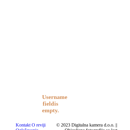
Username
field is
empty.
Kontakt
O reviji
© 2023 Digitalna kamera d.o.o. ||