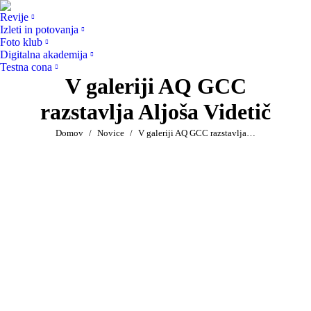
Revije
Izleti in potovanja
Foto klub
Digitalna akademija
Testna cona
V galeriji AQ GCC
razstavlja Aljoša Videtič
You are here:
Domov
Novice
V galeriji AQ GCC razstavlja…