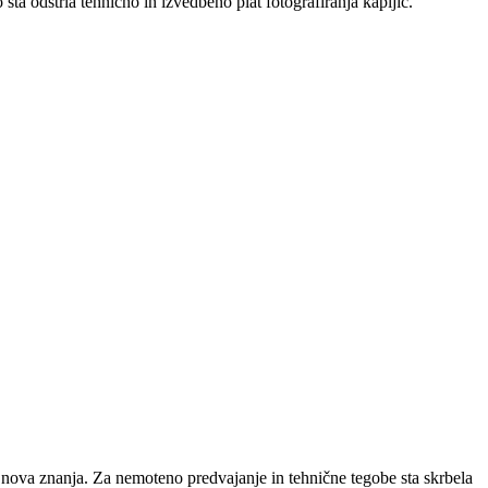
ta odstrla tehnično in izvedbeno plat fotografiranja kapljic.
 nova znanja. Za nemoteno predvajanje in tehnične tegobe sta skrbela