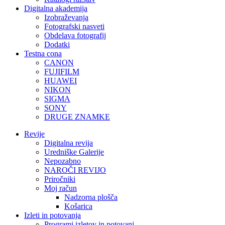
Digitalna akademija
Izobraževanja
Fotografski nasveti
Obdelava fotografij
Dodatki
Testna cona
CANON
FUJIFILM
HUAWEI
NIKON
SIGMA
SONY
DRUGE ZNAMKE
Revije
Digitalna revija
Uredniške Galerije
Nepozabno
NAROČI REVIJO
Priročniki
Moj račun
Nadzorna plošča
Košarica
Izleti in potovanja
Programi izletov in potovanj