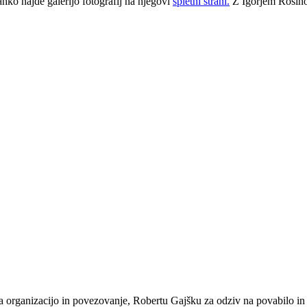
hko najde galerijo fotografij na njegovi
spletni strani.
Z Igorjem Rosino s
za organizacijo in povezovanje, Robertu Gajšku za odziv na povabilo in