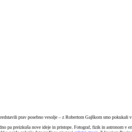
edstavili prav posebno vesolje – z Robertom Gajškom smo pokukali v za
vedno pa preizkuša nove ideje in pristope. Fotograf, fizik in astronom v