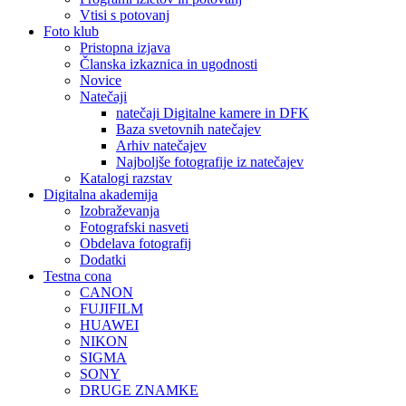
Vtisi s potovanj
Foto klub
Pristopna izjava
Članska izkaznica in ugodnosti
Novice
Natečaji
natečaji Digitalne kamere in DFK
Baza svetovnih natečajev
Arhiv natečajev
Najboljše fotografije iz natečajev
Katalogi razstav
Digitalna akademija
Izobraževanja
Fotografski nasveti
Obdelava fotografij
Dodatki
Testna cona
CANON
FUJIFILM
HUAWEI
NIKON
SIGMA
SONY
DRUGE ZNAMKE