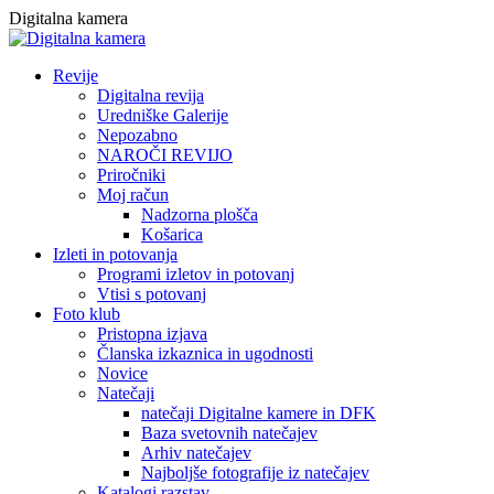
Skip
Digitalna kamera
to
content
Revije
Digitalna revija
Uredniške Galerije
Nepozabno
NAROČI REVIJO
Priročniki
Moj račun
Nadzorna plošča
Košarica
Izleti in potovanja
Programi izletov in potovanj
Vtisi s potovanj
Foto klub
Pristopna izjava
Članska izkaznica in ugodnosti
Novice
Natečaji
natečaji Digitalne kamere in DFK
Baza svetovnih natečajev
Arhiv natečajev
Najboljše fotografije iz natečajev
Katalogi razstav