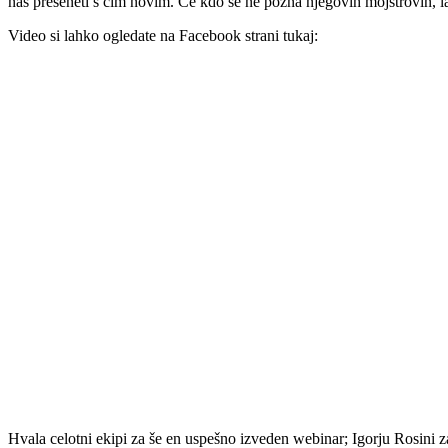
nas preseneti s čim novim. Če kdo še ne pozna njegovih mojstrovin, la
Video si lahko ogledate na Facebook strani tukaj:
Hvala celotni ekipi za še en uspešno izveden webinar; Igorju Rosini 