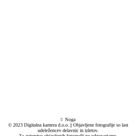
Noga
© 2023 Digitalna kamera d.o.o. || Objavljene fotografije so last
udeležencev delavnic in izletov.
Za avtorstvo objavljenih fotografij ne odgovarjamo.