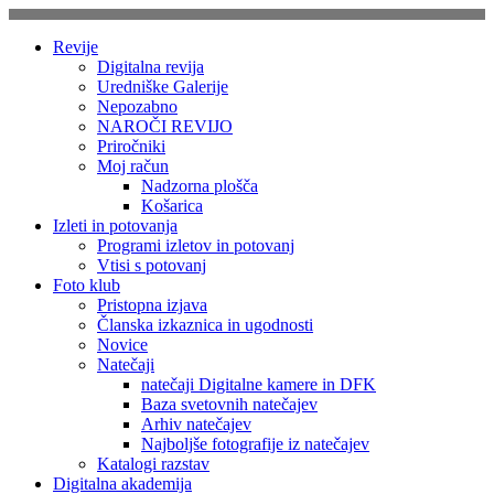
Skip
to
Revije
content
Digitalna revija
Uredniške Galerije
Nepozabno
NAROČI REVIJO
Priročniki
Moj račun
Nadzorna plošča
Košarica
Izleti in potovanja
Programi izletov in potovanj
Vtisi s potovanj
Foto klub
Pristopna izjava
Članska izkaznica in ugodnosti
Novice
Natečaji
natečaji Digitalne kamere in DFK
Baza svetovnih natečajev
Arhiv natečajev
Najboljše fotografije iz natečajev
Katalogi razstav
Digitalna akademija