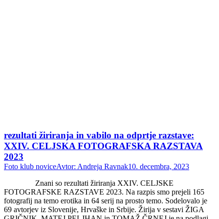
rezultati žiriranja in vabilo na odprtje razstave:
XXIV. CELJSKA FOTOGRAFSKA RAZSTAVA
2023
Foto klub novice
Avtor:
Andreja Ravnak
10. decembra, 2023
Znani so rezultati žiriranja XXIV. CELJSKE
FOTOGRAFSKE RAZSTAVE 2023. Na razpis smo prejeli 165
fotografij na temo erotika in 64 serij na prosto temo. Sodelovalo je
69 avtorjev iz Slovenije, Hrvaške in Srbije. Žirija v sestavi ŽIGA
GRIČNIK, MATEJ PELJHAN in TOMAŽ ČRNEJ je na podlagi