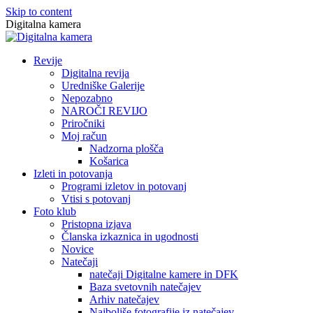
Skip to content
Digitalna kamera
Revije
Digitalna revija
Uredniške Galerije
Nepozabno
NAROČI REVIJO
Priročniki
Moj račun
Nadzorna plošča
Košarica
Izleti in potovanja
Programi izletov in potovanj
Vtisi s potovanj
Foto klub
Pristopna izjava
Članska izkaznica in ugodnosti
Novice
Natečaji
natečaji Digitalne kamere in DFK
Baza svetovnih natečajev
Arhiv natečajev
Najboljše fotografije iz natečajev