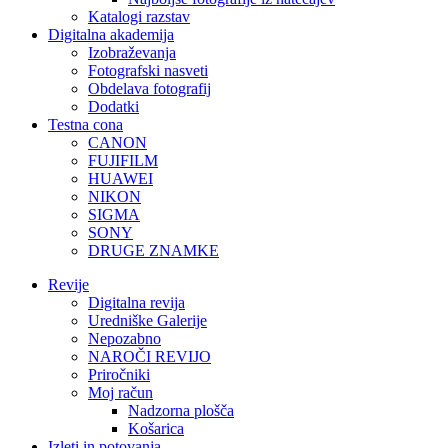
Katalogi razstav
Digitalna akademija
Izobraževanja
Fotografski nasveti
Obdelava fotografij
Dodatki
Testna cona
CANON
FUJIFILM
HUAWEI
NIKON
SIGMA
SONY
DRUGE ZNAMKE
Revije
Digitalna revija
Uredniške Galerije
Nepozabno
NAROČI REVIJO
Priročniki
Moj račun
Nadzorna plošča
Košarica
Izleti in potovanja