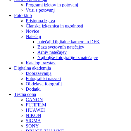
Programi izletov in potovanj
Vtisi s potovanj
Foto klub
Pristopna izjava
Članska izkaznica in ugodnosti
Novice
Natečaji
natečaji Digitalne kamere in DFK
Baza svetovnih natečajev
Arhiv natečajev
Najboljše fotografije iz natečajev
Katalogi razstav
Digitalna akademija
Izobraževanja
Fotografski nasveti
Obdelava fotografij
Dodatki
Testna cona
CANON
FUJIFILM
HUAWEI
NIKON
SIGMA
SONY