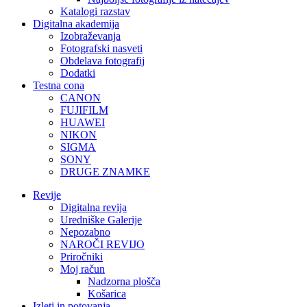
Katalogi razstav
Digitalna akademija
Izobraževanja
Fotografski nasveti
Obdelava fotografij
Dodatki
Testna cona
CANON
FUJIFILM
HUAWEI
NIKON
SIGMA
SONY
DRUGE ZNAMKE
Revije
Digitalna revija
Uredniške Galerije
Nepozabno
NAROČI REVIJO
Priročniki
Moj račun
Nadzorna plošča
Košarica
Izleti in potovanja