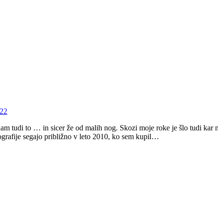
022
tudi to … in sicer že od malih nog. Skozi moje roke je šlo tudi kar n
tografije segajo približno v leto 2010, ko sem kupil…