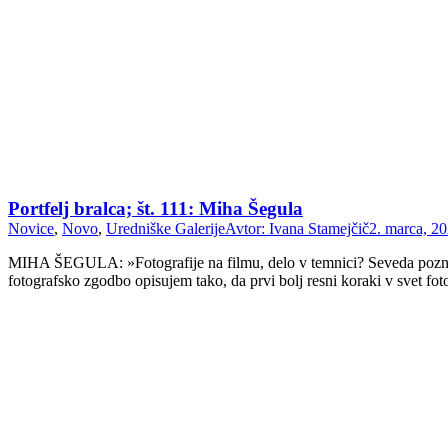
Portfelj bralca; št. 111: Miha Šegula
Novice
,
Novo
,
Uredniške Galerije
Avtor:
Ivana Stamejčič
2. marca, 2
MIHA ŠEGULA: »Fotografije na filmu, delo v temnici? Seveda poznam 
fotografsko zgodbo opisujem tako, da prvi bolj resni koraki v svet fo