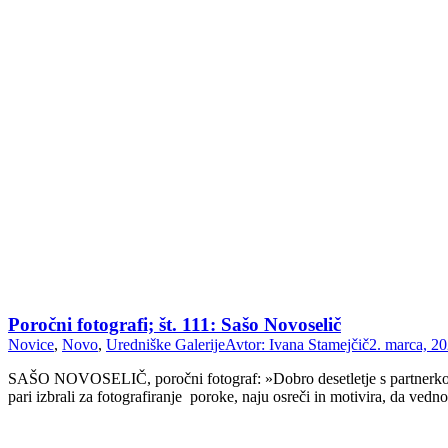
Poročni fotografi; št. 111: Sašo Novoselič
Novice
,
Novo
,
Uredniške Galerije
Avtor:
Ivana Stamejčič
2. marca, 2
SAŠO NOVOSELIČ, poročni fotograf: »Dobro desetletje s partnerko Leo 
pari izbrali za fotografiranje poroke, naju osreči in motivira, da ved