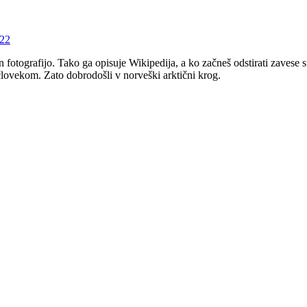
022
fotografijo. Tako ga opisuje Wikipedija, a ko začneš odstirati zavese s
lovekom. Zato dobrodošli v norveški arktični krog.