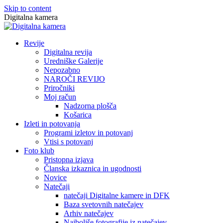
Skip to content
Digitalna kamera
Revije
Digitalna revija
Uredniške Galerije
Nepozabno
NAROČI REVIJO
Priročniki
Moj račun
Nadzorna plošča
Košarica
Izleti in potovanja
Programi izletov in potovanj
Vtisi s potovanj
Foto klub
Pristopna izjava
Članska izkaznica in ugodnosti
Novice
Natečaji
natečaji Digitalne kamere in DFK
Baza svetovnih natečajev
Arhiv natečajev
Najboljše fotografije iz natečajev