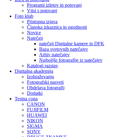
Programi izletov in potovanj
Vtisi s potovanj
Foto klub
Pristopna izjava
Članska izkaznica in ugodnosti
Novice
Natečaji
natečaji Digitalne kamere in DFK
Baza svetovnih natečajev
Arhiv natečajev
Najboljše fotografije iz natečajev
Katalogi razstav
Digitalna akademija
Izobraževanja
Fotografski nasveti
Obdelava fotografij
Dodatki
Testna cona
CANON
FUJIFILM
HUAWEI
NIKON
SIGMA
SONY