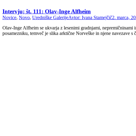
Intervju; št. 111: Olav-Inge Alfheim
Novice
,
Novo
,
Uredniške Galerije
Avtor:
Ivana Stamejčič
2. marca, 2
Olav-Inge Alfheim se ukvarja z lesenimi gradnjami, nepremičninami in 
posamezniku, temveč je slika arktične Norveške in njene navezave s č