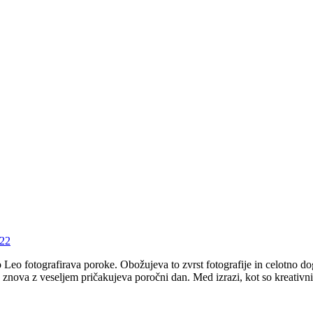
022
fotografirava poroke. Obožujeva to zvrst fotografije in celotno dogaja
no znova z veseljem pričakujeva poročni dan. Med izrazi, kot so kreativ