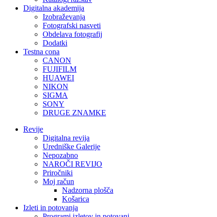
Digitalna akademija
Izobraževanja
Fotografski nasveti
Obdelava fotografij
Dodatki
Testna cona
CANON
FUJIFILM
HUAWEI
NIKON
SIGMA
SONY
DRUGE ZNAMKE
Revije
Digitalna revija
Uredniške Galerije
Nepozabno
NAROČI REVIJO
Priročniki
Moj račun
Nadzorna plošča
Košarica
Izleti in potovanja
Programi izletov in potovanj