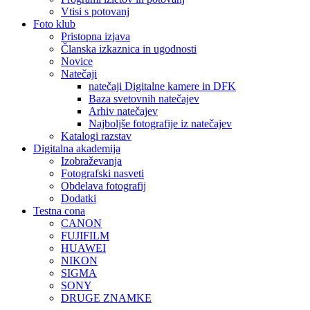
Vtisi s potovanj
Foto klub
Pristopna izjava
Članska izkaznica in ugodnosti
Novice
Natečaji
natečaji Digitalne kamere in DFK
Baza svetovnih natečajev
Arhiv natečajev
Najboljše fotografije iz natečajev
Katalogi razstav
Digitalna akademija
Izobraževanja
Fotografski nasveti
Obdelava fotografij
Dodatki
Testna cona
CANON
FUJIFILM
HUAWEI
NIKON
SIGMA
SONY
DRUGE ZNAMKE