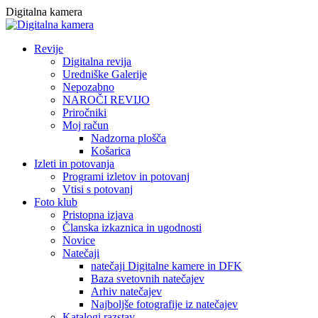
Skip
Digitalna kamera
to
content
Revije
Digitalna revija
Uredniške Galerije
Nepozabno
NAROČI REVIJO
Priročniki
Moj račun
Nadzorna plošča
Košarica
Izleti in potovanja
Programi izletov in potovanj
Vtisi s potovanj
Foto klub
Pristopna izjava
Članska izkaznica in ugodnosti
Novice
Natečaji
natečaji Digitalne kamere in DFK
Baza svetovnih natečajev
Arhiv natečajev
Najboljše fotografije iz natečajev
Katalogi razstav