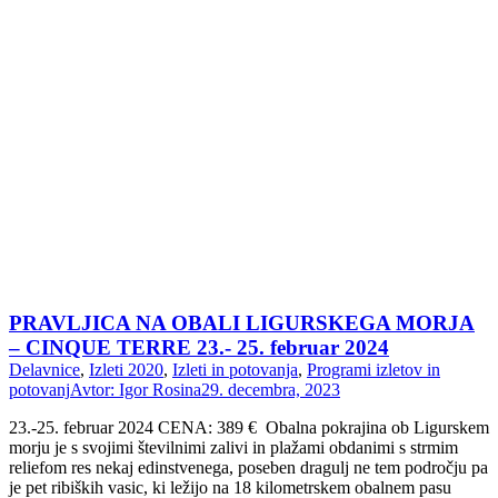
PRAVLJICA NA OBALI LIGURSKEGA MORJA
– CINQUE TERRE 23.- 25. februar 2024
Delavnice
,
Izleti 2020
,
Izleti in potovanja
,
Programi izletov in
potovanj
Avtor:
Igor Rosina
29. decembra, 2023
23.-25. februar 2024 CENA: 389 € Obalna pokrajina ob Ligurskem
morju je s svojimi številnimi zalivi in plažami obdanimi s strmim
reliefom res nekaj edinstvenega, poseben dragulj ne tem področju pa
je pet ribiških vasic, ki ležijo na 18 kilometrskem obalnem pasu