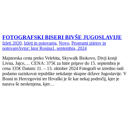
FOTOGRAFSKI BISERI BIVŠE JUGOSLAVIJE
Izleti 2020
,
Izleti in potovanja
,
Novo
,
Programi izletov in
potovanj
Avtor:
Igor Rosina
1. septembra, 2024
Majstorska cesta preko Velebita, Skywalk Biokovo, Divji konji
Livna, Jajce,… CENA: 375€ za hitre prijave do 15. septembra je
cena 335€ Datum: 11. – 13. oktober 2024 Fotografi se izredno radi
podamo raziskovat republike nekdanje skupne države Jugoslavije. V
Bosni in Hercegovini ter Hrvaški je še kar nekaj področij, kjer je
narava še neokrnjena, kjer…