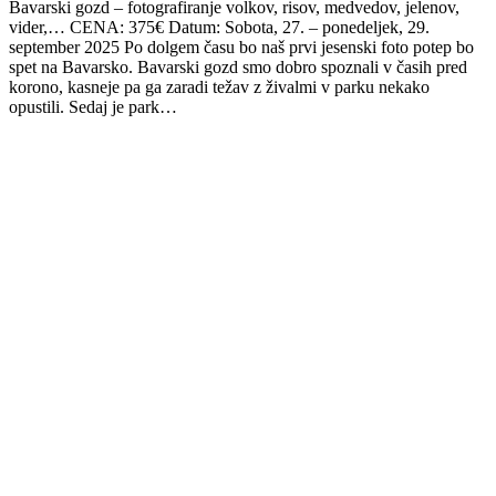
Bavarski gozd – fotografiranje volkov, risov, medvedov, jelenov,
vider,… CENA: 375€ Datum: Sobota, 27. – ponedeljek, 29.
september 2025 Po dolgem času bo naš prvi jesenski foto potep bo
spet na Bavarsko. Bavarski gozd smo dobro spoznali v časih pred
korono, kasneje pa ga zaradi težav z živalmi v parku nekako
opustili. Sedaj je park…