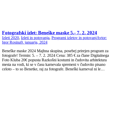
Fotografski izlet: Beneške maske 5.- 7. 2. 2024
Izleti 2020
,
Izleti in potovanja
,
Programi izletov in potovanj
Avtor:
Igor Rosina
9. januarja, 2024
Beneške maske 2024 Majhna skupina, posebej prirejen program za
fotografe! Termin: 5. – 7. 2. 2024 Cena: 385 € za člane Digitalnega
Foto Kluba 20€ popusta Razkošni kostumi in čudovita arhitektura
mesta na vodi, ki se v času karnevala spremeni v čudovito pisano
celoto – to so Benetke, raj za fotografe. Beneški karneval ni le…