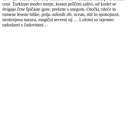
ceni Turkizno modro morje, krasni peščeni zalivi, od koder se
dvigajo črne špičaste gore, prekrite s snegom. Otočki, rdeče in
rumene lesene hiške, polja sušenih rib, ocean, mir in spokojnost,
neokrnjena narava, magični severni sij … Lofotni so izjemno
radodarni s čudovitimi…