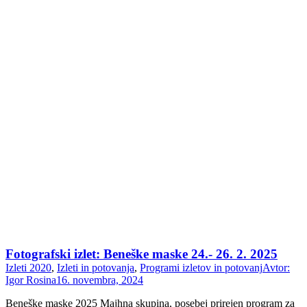
Fotografski izlet: Beneške maske 24.- 26. 2. 2025
Izleti 2020
,
Izleti in potovanja
,
Programi izletov in potovanj
Avtor:
Igor Rosina
16. novembra, 2024
Beneške maske 2025 Majhna skupina, posebej prirejen program za