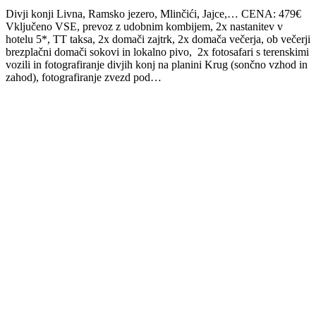
Divji konji Livna, Ramsko jezero, Mlinčići, Jajce,… CENA: 479€
Vključeno VSE, prevoz z udobnim kombijem, 2x nastanitev v
hotelu 5*, TT taksa, 2x domači zajtrk, 2x domača večerja, ob večerji
brezplačni domači sokovi in lokalno pivo, 2x fotosafari s terenskimi
vozili in fotografiranje divjih konj na planini Krug (sončno vzhod in
zahod), fotografiranje zvezd pod…