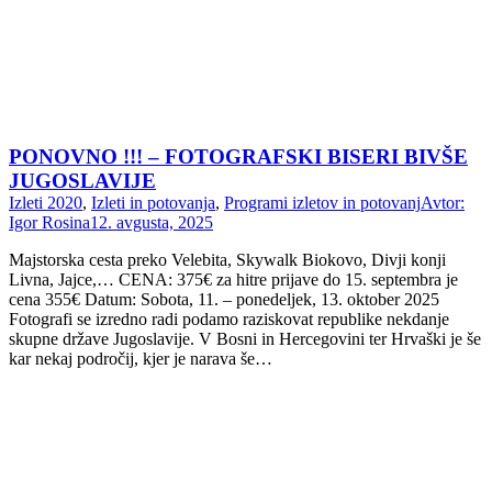
PONOVNO !!! – FOTOGRAFSKI BISERI BIVŠE
JUGOSLAVIJE
Izleti 2020
,
Izleti in potovanja
,
Programi izletov in potovanj
Avtor:
Igor Rosina
12. avgusta, 2025
Majstorska cesta preko Velebita, Skywalk Biokovo, Divji konji
Livna, Jajce,… CENA: 375€ za hitre prijave do 15. septembra je
cena 355€ Datum: Sobota, 11. – ponedeljek, 13. oktober 2025
Fotografi se izredno radi podamo raziskovat republike nekdanje
skupne države Jugoslavije. V Bosni in Hercegovini ter Hrvaški je še
kar nekaj področij, kjer je narava še…