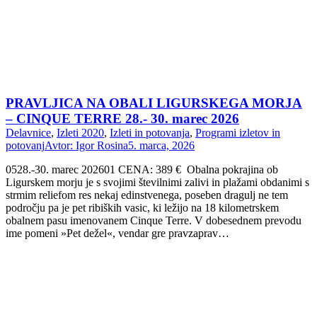
PRAVLJICA NA OBALI LIGURSKEGA MORJA
– CINQUE TERRE 28.- 30. marec 2026
Delavnice
,
Izleti 2020
,
Izleti in potovanja
,
Programi izletov in
potovanj
Avtor:
Igor Rosina
5. marca, 2026
0528.-30. marec 202601 CENA: 389 € Obalna pokrajina ob
Ligurskem morju je s svojimi številnimi zalivi in plažami obdanimi s
strmim reliefom res nekaj edinstvenega, poseben dragulj ne tem
področju pa je pet ribiških vasic, ki ležijo na 18 kilometrskem
obalnem pasu imenovanem Cinque Terre. V dobesednem prevodu
ime pomeni »Pet dežel«, vendar gre pravzaprav…