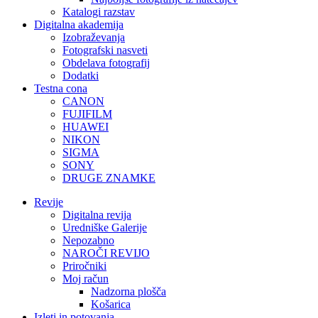
Katalogi razstav
Digitalna akademija
Izobraževanja
Fotografski nasveti
Obdelava fotografij
Dodatki
Testna cona
CANON
FUJIFILM
HUAWEI
NIKON
SIGMA
SONY
DRUGE ZNAMKE
Revije
Digitalna revija
Uredniške Galerije
Nepozabno
NAROČI REVIJO
Priročniki
Moj račun
Nadzorna plošča
Košarica
Izleti in potovanja