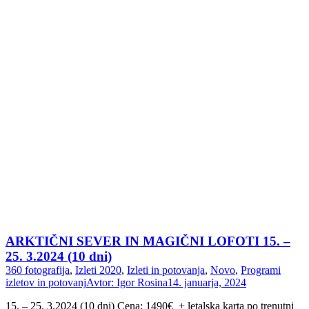
ARKTIČNI SEVER IN MAGIČNI LOFOTI 15. –
25. 3.2024 (10 dni)
360 fotografija
,
Izleti 2020
,
Izleti in potovanja
,
Novo
,
Programi
izletov in potovanj
Avtor:
Igor Rosina
14. januarja, 2024
15. – 25. 3.2024 (10 dni) Cena: 1490€ + letalska karta po trenutni