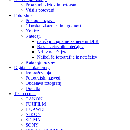
Programi izletov in potovanj
Vtisi s potovanj
Foto klub
Pristopna izjava
Članska izkaznica in ugodnosti
Novice
Natečaji
natečaji Digitalne kamere in DFK
Baza svetovnih natečajev
Arhiv natečajev
Najboljše fotografije iz natečajev
Katalogi razstav
Digitalna akademija
Izobraževanja
Fotografski nasveti
Obdelava fotografij
Dodatki
Testna cona
CANON
FUJIFILM
HUAWEI
NIKON
SIGMA
SONY