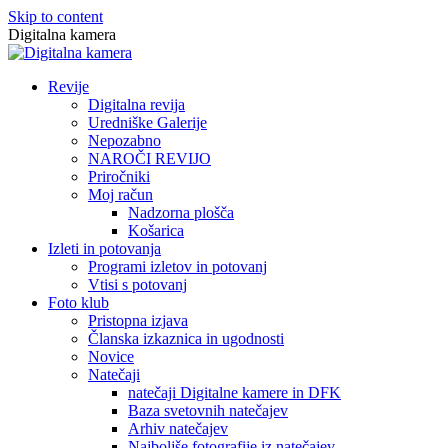
Skip to content
Digitalna kamera
Revije
Digitalna revija
Uredniške Galerije
Nepozabno
NAROČI REVIJO
Priročniki
Moj račun
Nadzorna plošča
Košarica
Izleti in potovanja
Programi izletov in potovanj
Vtisi s potovanj
Foto klub
Pristopna izjava
Članska izkaznica in ugodnosti
Novice
Natečaji
natečaji Digitalne kamere in DFK
Baza svetovnih natečajev
Arhiv natečajev
Najboljše fotografije iz natečajev