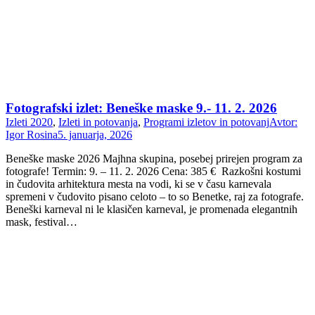
Fotografski izlet: Beneške maske 9.- 11. 2. 2026
Izleti 2020
,
Izleti in potovanja
,
Programi izletov in potovanj
Avtor:
Igor Rosina
5. januarja, 2026
Beneške maske 2026 Majhna skupina, posebej prirejen program za
fotografe! Termin: 9. – 11. 2. 2026 Cena: 385 € Razkošni kostumi
in čudovita arhitektura mesta na vodi, ki se v času karnevala
spremeni v čudovito pisano celoto – to so Benetke, raj za fotografe.
Beneški karneval ni le klasičen karneval, je promenada elegantnih
mask, festival…